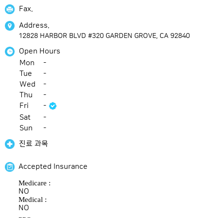
Fax.
Address.
12828 HARBOR BLVD #320 GARDEN GROVE, CA 92840
Open Hours
Mon
-
Tue
-
Wed
-
Thu
-
Fri
-
Sat
-
Sun
-
진료 과목
Accepted Insurance
Medicare :
NO
Medical :
NO