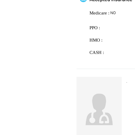
Medicare :
NO
PPO :
HMO :
CASH :
.