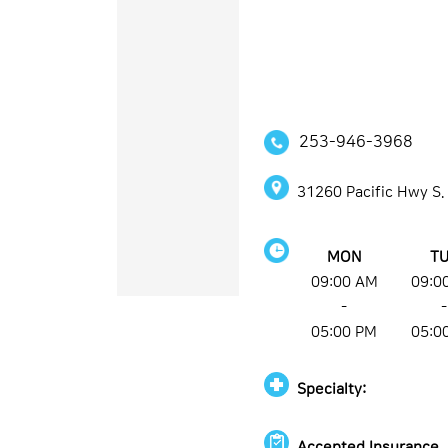
253-946-3968
31260 Pacific Hwy S
MON
T
09:00 AM
09:0
-
-
05:00 PM
05:0
Specialty:
Accepted Insurance