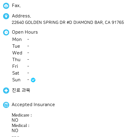
Fax.
Address.
22640 GOLDEN SPRING DR #D DIAMOND BAR, CA 91765
Open Hours
Mon
-
Tue
-
Wed
-
Thu
-
Fri
-
Sat
-
Sun
-
진료 과목
Accepted Insurance
Medicare :
NO
Medical :
NO