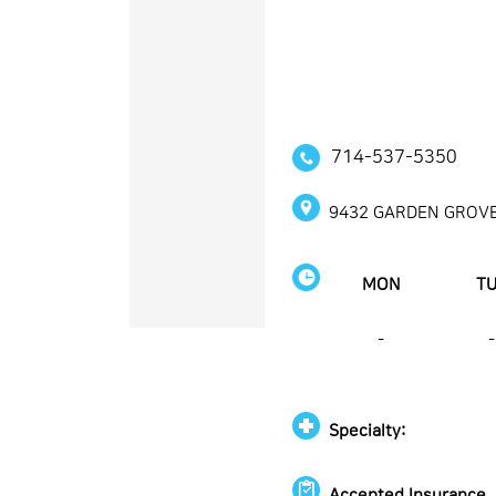
714-537-5350
9432 GARDEN GROVE
MON
T
-
-
Specialty:
Accepted Insurance