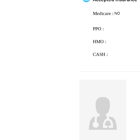
Medicare :
NO
PPO :
HMO :
CASH :