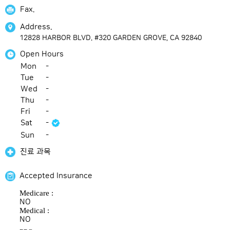
Fax.
Address.
12828 HARBOR BLVD. #320 GARDEN GROVE, CA 92840
Open Hours
Mon
-
Tue
-
Wed
-
Thu
-
Fri
-
Sat
-
Sun
-
진료 과목
Accepted Insurance
Medicare :
NO
Medical :
NO